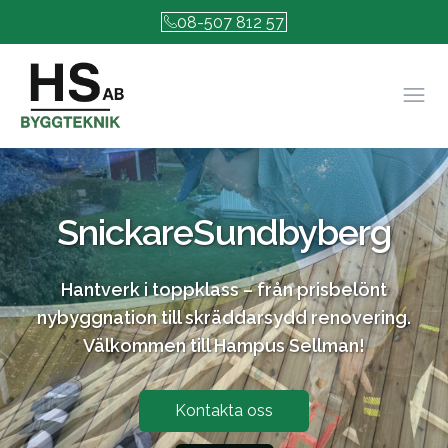
08-507 812 57
Öpp
Snickare
Sundbyberg
Hantverk i toppklass – från prisbelönt
nybyggnation till skräddarsydd renovering.
Välkommen till Hampus Sellman!
Kontakta oss