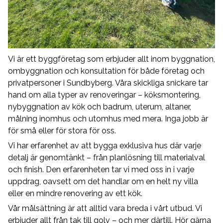
Vi är ett byggföretag som erbjuder allt inom byggnation,
ombyggnation och konsultation för både företag och
privatpersoner i Sundbyberg. Våra skickliga snickare tar
hand om alla typer av renoveringar – köksmontering,
nybyggnation av kök och badrum, uterum, altaner,
målning inomhus och utomhus med mera. Inga jobb är
för små eller för stora för oss.
Vi har erfarenhet av att bygga exklusiva hus där varje
detalj är genomtänkt – från planlösning till materialval
och finish. Den erfarenheten tar vi med oss in i varje
uppdrag, oavsett om det handlar om en helt ny villa
eller en mindre renovering av ett kök.
Vår målsättning är att alltid vara breda i vårt utbud. Vi
erbjuder allt från tak till golv – och mer därtill. Hör gärna