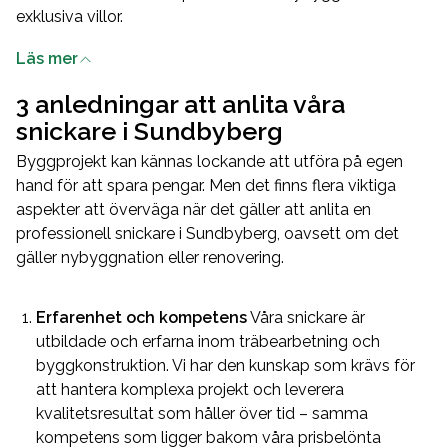
exklusiva villor.
Kvaliteten är konstant hög, oavsett projektets omfång.
Läs mer
Vi erbjuder expertis inom ett brett spektrum av
renoveringsarbeten, både inomhus och utomhus, och du
3 anledningar att anlita våra
kan förvänta dig ett resultat som inte bara är hållbart
snickare i Sundbyberg
utan också estetiskt i absolut toppklass.
Byggprojekt kan kännas lockande att utföra på egen
Att välja oss medför flera fördelar. Vi erbjuder en
hand för att spara pengar. Men det finns flera viktiga
helhetslösning där vi övervakar varje aspekt av projektet
aspekter att överväga när det gäller att anlita en
och säkerställer smidig koordination av alla delmoment.
professionell snickare i Sundbyberg, oavsett om det
Vårt stöd sträcker sig från inledande planering till den
gäller nybyggnation eller renovering.
slutliga städningen efter avslutat arbete. Vår dedikerade
arbetsledare övervakar varje steg i processen och sköter
kommunikationen med vårt team – allt för att göra din
Erfarenhet och kompetens
Våra snickare är
upplevelse som kund så problemfri och
utbildade och erfarna inom träbearbetning och
tillfredsställande som möjligt.
byggkonstruktion. Vi har den kunskap som krävs för
att hantera komplexa projekt och leverera
kvalitetsresultat som håller över tid – samma
kompetens som ligger bakom våra prisbelönta