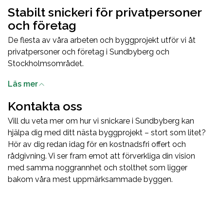
Stabilt snickeri för privatpersoner
och företag
De flesta av våra arbeten och byggprojekt utför vi åt
privatpersoner och företag i Sundbyberg och
Stockholmsområdet.
Vi vet att det är mycket att sätta sig in i vid en
Läs mer
renovering eller nybyggnation. Därför gör vi vårt yttersta
för att leverera en upplevelse och byggtjänst av högsta
Kontakta oss
service och kvalitet – och för oss börjar allt vid första
Vill du veta mer om hur vi snickare i Sundbyberg kan
kontakten.
hjälpa dig med ditt nästa byggprojekt – stort som litet?
När du hör av dig till oss går vi tillsammans igenom vad
Hör av dig redan idag för en kostnadsfri offert och
du vill uppnå med ditt projekt. Vi berättar hur vi kommer
rådgivning. Vi ser fram emot att förverkliga din vision
att göra för att förverkliga din vision, hur lång tid det tar
med samma noggrannhet och stolthet som ligger
och vad det kommer att kosta. Godkänner du planen
bakom våra mest uppmärksammade byggen.
och offerten sätter vi igång. Oavsett vilket projekt du har
framför dig finns vårt team av proffs här för att
förverkliga dina drömmar – med samma ambitionsnivå