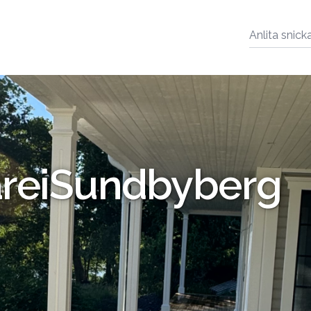
Anlita snick
are
i
Sundbyberg