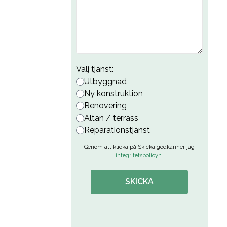
Välj tjänst
:
Utbyggnad
Ny konstruktion
Renovering
Altan / terrass
Reparationstjänst
Genom att klicka på Skicka godkänner jag
integritetspolicyn.
SKICKA