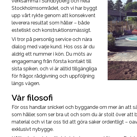
verksamma i Sundbyberg och hela
Stockholmsområdet, och vi har byggt
upp vårt rykte genom att konsekvent
leverera resultat som håller – både
estetiskt och konstruktionsmässigt.
Vi tror på personlig service och nära
dialog med varje kund. Hos oss är du
aldrig ett nummer i kön. Du möts av
engagemang från första kontakt till
sista spiken, och vi är alltid tillgängliga
för frågor, rådgivning och uppföljning
längs vägen.
Vår filosofi
För oss handlar snickeri och byggande om mer än att sä
som håller, som ser bra ut och som du är stolt över att bo i
material och vi tar oss tid att göra saker ordentligt – oav
exklusivt nybygge.