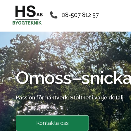
08-507 812 57
Om
oss
–
snick
Passion för hantverk. Stolthet i varje detalj.
Kontakta oss