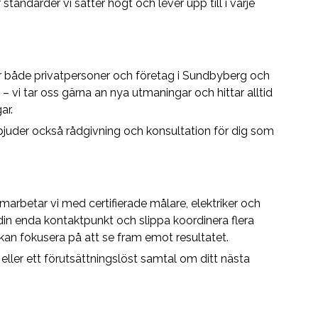
standarder vi sätter högt och lever upp till i varje
r både privatpersoner och företag i Sundbyberg och
– vi tar oss gärna an nya utmaningar och hittar alltid
ar.
erbjuder också rådgivning och konsultation för dig som
marbetar vi med certifierade målare, elektriker och
din enda kontaktpunkt och slippa koordinera flera
kan fokusera på att se fram emot resultatet.
eller ett förutsättningslöst samtal om ditt nästa