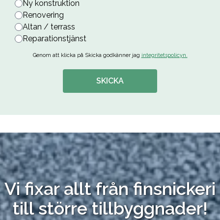
Ny konstruktion
Renovering
Altan / terrass
Reparationstjänst
Genom att klicka på Skicka godkänner jag
integritetspolicyn.
SKICKA
Vi fixar allt från finsnickeri
till större tillbyggnader!